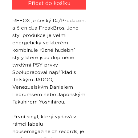
Přidat do košíku
REFOX je český DJ/Producent
a člen dua FreakBros. Jeho
styl produkce je velmi
energetický ve kterém
kombinuje různé hudební
styly které jsou doplněné
tvrdými PSY prvky.
Spolupracoval například s
Italským JADOO,
Venezuelským Danielem
Ledrumsem nebo Japonským
Takahirem Yoshihirou.
První singl, který vydává v
rámci labelu
housemagazine.cz records, je