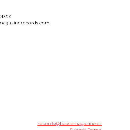
op.cz
emagazinerecords.com
housemagazine.cz records je český label vydá
hudbu. Neklademe meze žánrům a podporujeme m
Máš dobrý track a chceš ho vydat na naše
poslechu a my ti napíšeme.
Kontakt:
records@housemagazine.cz