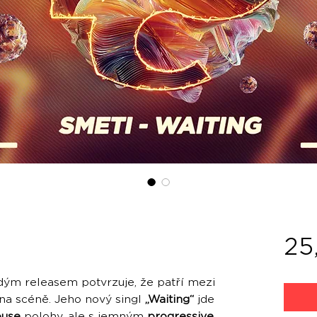
g
25
aždým releasem potvrzuje, že patří mezi
 na scéně. Jeho nový singl
„Waiting“
jde
ouse
polohy, ale s jemným
progressive