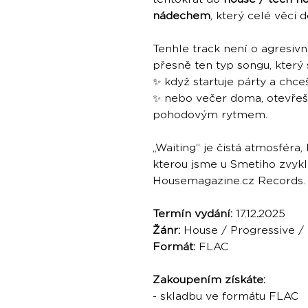
nádechem
, který celé věci
Tenhle track není o agresiv
přesně ten typ songu, který s
✨ když startuje párty a chce
✨ nebo večer doma, otevřeš 
pohodovým rytmem.
„Waiting“ je čistá atmosféra,
kterou jsme u Smetiho zvykl
Housemagazine.cz Records.
Termín vydání:
17.12
.
2025
Žánr:
House / Progressive /
Formát:
FLAC
Zakoupením získáte:
- skladbu ve formátu FLAC