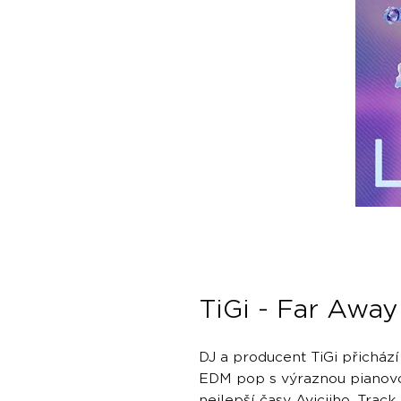
TiGi - Far Away
DJ a producent TiGi přicház
EDM pop s výraznou pianovou
nejlepší časy Aviciiho. Trac