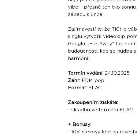
vibe – přesně ten typ songu,
západu slunce.
Zajímavostí je, že TiGi je v
singlu vytvořil videoklip po
Googlu. „Far Away“ tak není j
budoucnosti, kde se hudba a
harmonii.
Termín vydání:
24.10
.
2025
Žánr:
EDM pop
Formát:
FLAC
Zakoupením získáte:
- skladbu ve formátu FLAC
+ Bonusy:
- 10% slevový kód na ravesh