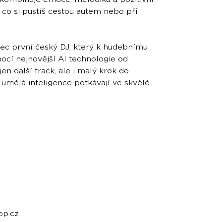
 co si pustíš cestou autem nebo při
ůbec první český DJ, který k hudebnímu
mocí nejnovější AI technologie od
en další track, ale i malý krok do
 umělá inteligence potkávají ve skvělé
op.cz