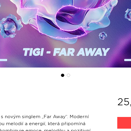
25
í s novým singlem „Far Away“. Moderní
 melodií a energií, která připomíná
k kombinuje emoce, melodiku a pozitivní