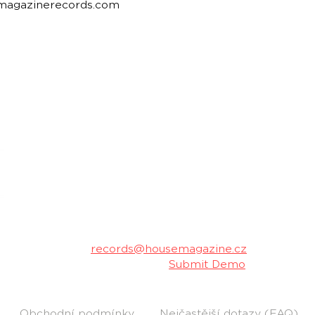
emagazinerecords.com
housemagazine.cz records je český label vydá
hudbu. Neklademe meze žánrům a podporujeme m
Máš dobrý track a chceš ho vydat na naše
poslechu a my ti napíšeme.
Kontakt:
records@housemagazine.cz
Pošli nám svou hudbu:
Submit Demo
Obchodní podmínky
Nejčastější dotazy (FAQ)