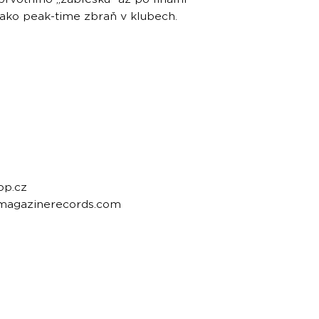
jako peak-time zbraň v klubech.
op.cz
emagazinerecords.com