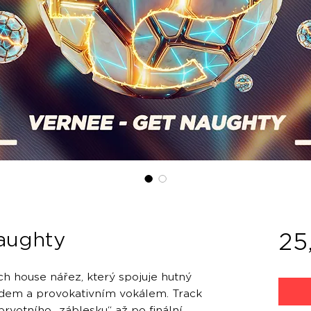
aughty
25
ch house nářez, který spojuje hutný
dem a provokativním vokálem. Track
prvotního „záblesku“ až po finální