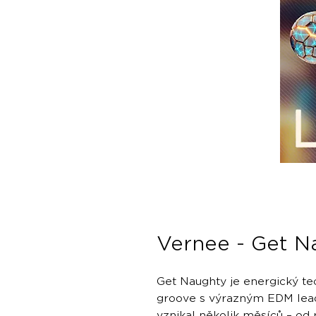
Vernee - Get N
Get Naughty je energický te
groove s výrazným EDM lea
vznikal několik měsíců – od 