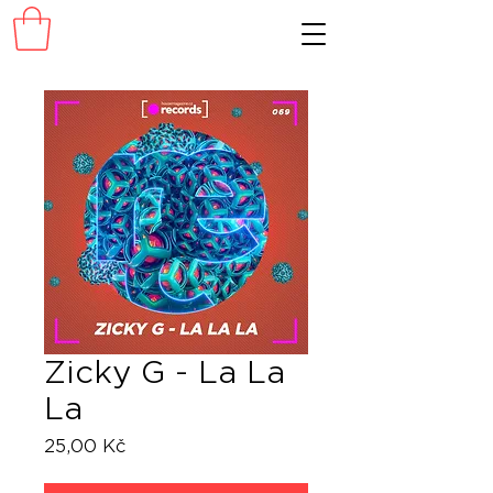
Zicky G - La La
La
Cena
25,00 Kč