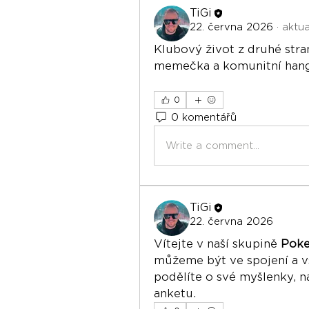
TiGi
22. června 2026
·
aktua
Klubový život z druhé stran
memečka a komunitní han
0
0 komentářů
Write a comment...
TiGi
22. června 2026
Vítejte v naší skupině 
Poke
můžeme být ve spojení a vš
podělíte o své myšlenky, na
anketu.