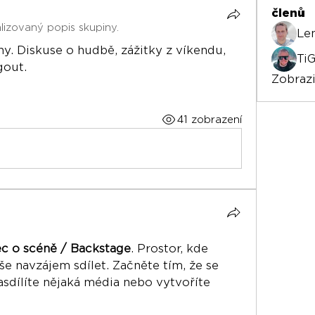
členů
lizovaný popis skupiny.
Le
y. Diskuse o hudbě, zážitky z víkendu, 
TiG
gout.
Zobrazi
41 zobrazení
c o scéně / Backstage
. Prostor, kde 
e navzájem sdílet. Začněte tím, že se 
sdílíte nějaká média nebo vytvoříte 