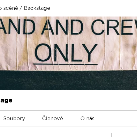
o scéně / Backstage
tage
Soubory
Členové
O nás