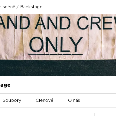
o scéně / Backstage
tage
Soubory
Členové
O nás