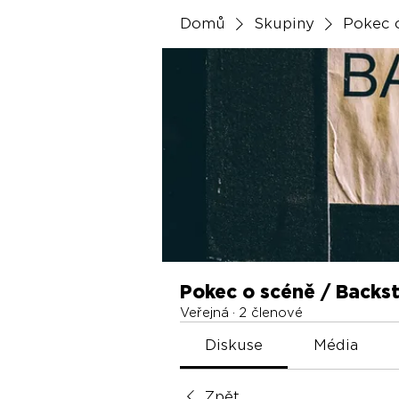
Domů
Skupiny
Pokec 
Pokec o scéně / Backs
Veřejná
·
2 členové
Diskuse
Média
Zpět