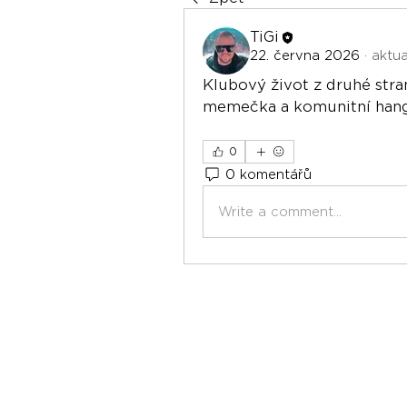
TiGi
22. června 2026
·
aktua
Klubový život z druhé stran
memečka a komunitní han
0
0 komentářů
Write a comment...