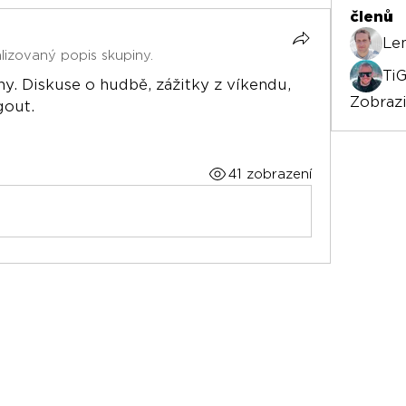
členů
Le
lizovaný popis skupiny.
TiG
y. Diskuse o hudbě, zážitky z víkendu, 
Zobrazi
gout.
41 zobrazení