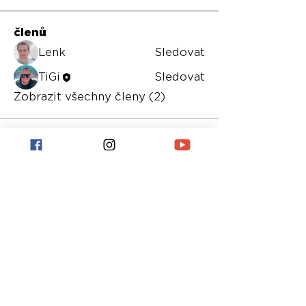
členů
Lenk
Sledovat
TiGi
Sledovat
Zobrazit všechny členy (2)
housemagazine.cz records je český label
vydávající elektronickou taneční hudbu.
Neklademe meze žánrům a podporujeme
mladé artisty.
Máš dobrý track a chceš ho vydat na