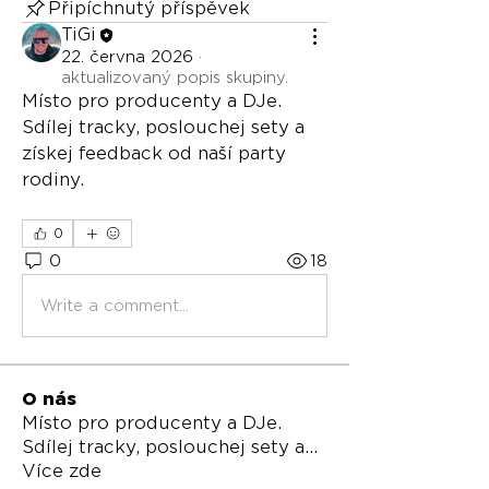
Připíchnutý příspěvek
TiGi
22. června 2026
·
aktualizovaný popis skupiny.
Místo pro producenty a DJe. 
Sdílej tracky, poslouchej sety a 
získej feedback od naší party 
rodiny.
0
0
18
Write a comment...
O nás
Místo pro producenty a DJe.
Sdílej tracky, poslouchej sety a
...
Více zde