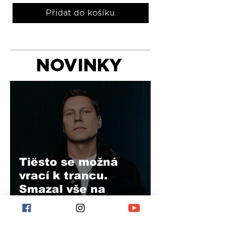
Přidat do košíku
NOVINKY
Tiësto se možná
vrací k trancu.
Smazal vše na
instagramu.