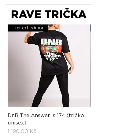
RAVE TRIČKA
Limited edition
Limited edition
DnB The Answer is 174 (tričko
Hardstyle Hard L
unisex)
(tričko unisex)
Cena
Cena
1 190,00 Kč
1 190,00 Kč