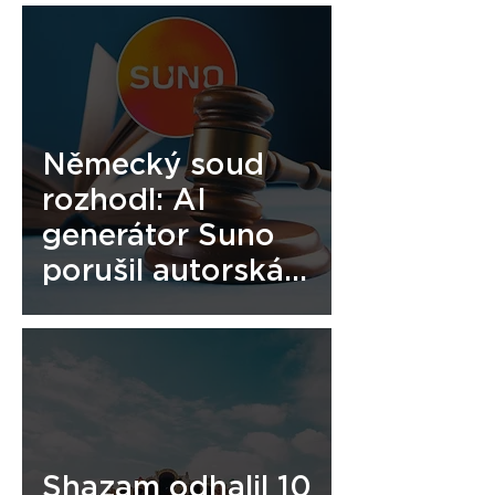
sedmnáctý
ročník.
Německý soud
rozhodl: AI
generátor Suno
porušil autorská
práva. Jde o
přelomový
rozsudek pro celý
hudební průmysl
Shazam odhalil 10