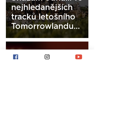
nejhledanějších
tracků letošního
Tomorrowlandu
2026
Zahraj si v klubu
Ushuaïa na Ibize s
Dimitri Vegasem