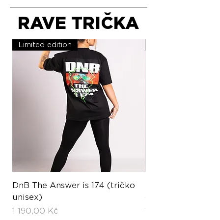
RAVE TRIČKA
Limited edition
Limited edition
DnB The Answer is 174 (tričko
Hardstyle Hard L
unisex)
(tričko unisex)
Cena
Cena
1 190,00 Kč
1 190,00 Kč