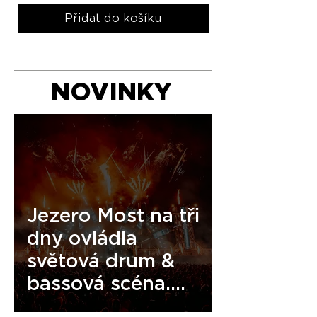
Přidat do košíku
NOVINKY
Jezero Most na tři
dny ovládla
světová drum &
bassová scéna.
Let It Roll uzavřel