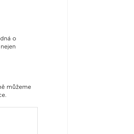
edná o 
 nejen 
čně můžeme 
ce.