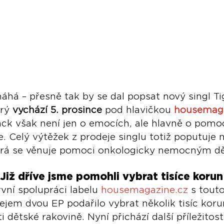
há – přesně tak by se dal popsat nový singl Tig
erý 
vychází 5. prosince
 pod hlavičkou 
housemaga
ack však není jen o emocích, ale hlavně o pomoc
ce. Celý výtěžek z prodeje singlu totiž poputuje
terá se věnuje pomoci onkologicky nemocným d
iž dříve jsme pomohli vybrat tisíce korun
vní spolupráci labelu 
housemagazine.cz
 s tout
ejem dvou EP podařilo vybrat několik tisíc korun
i dětské rakovině. Nyní přichází další příležitos