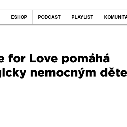
P
ESHOP
PODCAST
PLAYLIST
KOMUNIT
e for Love pomáhá
gicky nemocným dět