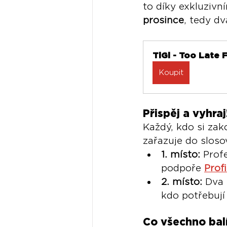
to díky exkluzivn
prosince
, tedy d
TiGi - Too Late 
Koupit
Přispěj a vyhraj
Každý, kdo si zak
zařazuje do sloso
1. místo:
 Prof
podpoře 
Prof
2. místo:
 Dva
kdo potřebují
Co všechno bal