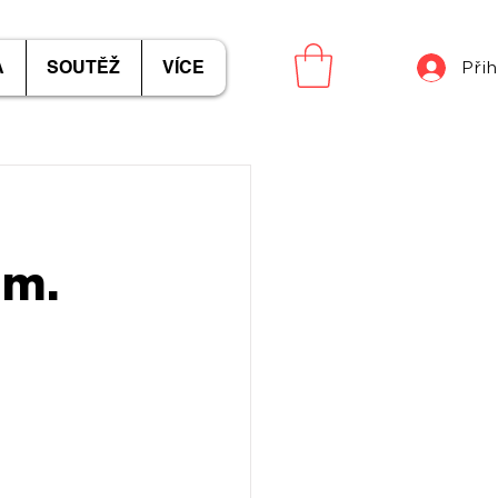
A
SOUTĚŽ
VÍCE
Přih
em.