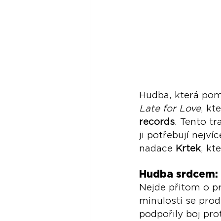
Hudba, která pomá
Late for Love
, kt
records
. Tento tr
ji potřebují nejví
nadace 
Krtek
, k
Hudba srdcem: J
Nejde přitom o pr
minulosti se prod
podpořily boj prot