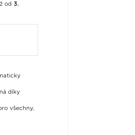
ž od 
3. 
maticky 
ná díky 
 pro všechny, 