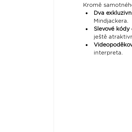
Kromě samotného
Dva exkluzivn
Mindjackera.
Slevové kódy
ještě atraktiv
Videopoděkov
interpreta.