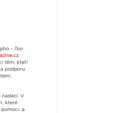
iho - 
Too 
zine.cz
i těm, kteří 
 na podporu 
ětem.
o nadací. V 
, které 
t pomoci, a 