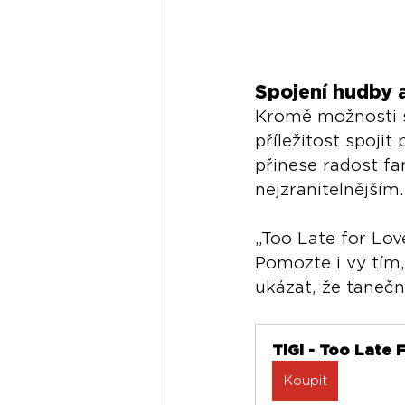
Spojení hudby 
Kromě možnosti sl
příležitost spoji
přinese radost f
nejzranitelnějším.
„Too Late for L
Pomozte i vy tím, 
ukázat, že tanečn
TiGi - Too Late 
Koupit