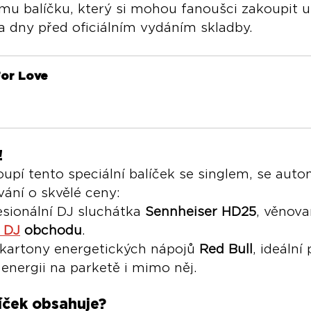
ímu balíčku, který si mohou fanoušci zakoupit u
va dny před oficiálním vydáním skladby.
For Love
!
oupí tento speciální balíček se singlem, se auto
vání o skvělé ceny:
esionální DJ sluchátka 
Sennheiser HD25
, věnova
i DJ
 obchodu
.
 kartony energetických nápojů 
Red Bull
, ideální
 energii na parketě i mimo něj.
íček obsahuje?