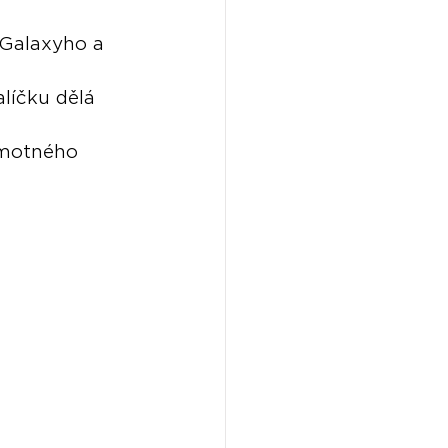
Galaxyho a 
líčku dělá 
amotného 