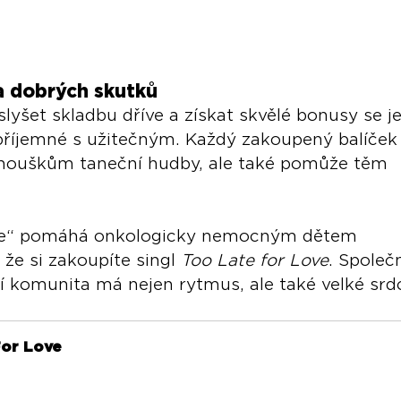
a dobrých skutků
yšet skladbu dříve a získat skvělé bonusy se j
t příjemné s užitečným. Každý zakoupený balíček
anouškům taneční hudby, ale také pomůže těm 
ove“ pomáhá onkologicky nemocným dětem
že si zakoupíte singl 
Too Late for Love
. Spole
í komunita má nejen rytmus, ale také velké srd
For Love