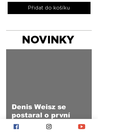
Přidat do košíku
NOVINKY
Denis Weisz se
postaral o první
singl našeho labelu