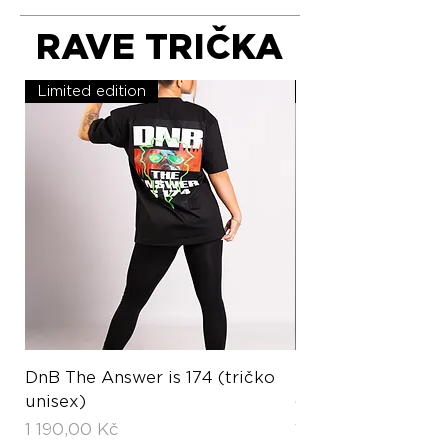
RAVE TRIČKA
Limited edition
Limited edition
DnB The Answer is 174 (tričko
Hardstyle Hard L
unisex)
(tričko unisex)
Cena
Cena
1 190,00 Kč
1 190,00 Kč