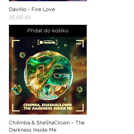
Davillo - Fire Love
Cena
25,00 Kč
Přidat do košíku
Ch4mba & ShaShaClown – The
Darkness Inside Me