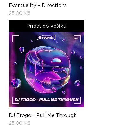
Eventuality – Directions
Cena
25,00 Kč
Přidat do košíku
DJ Frogo - Pull Me Through
Cena
25,00 Kč