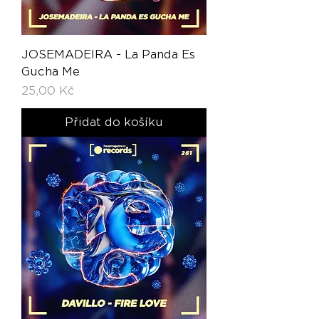
JOSEMADEIRA - La Panda Es
Gucha Me
Cena
25,00 Kč
Přidat do košíku