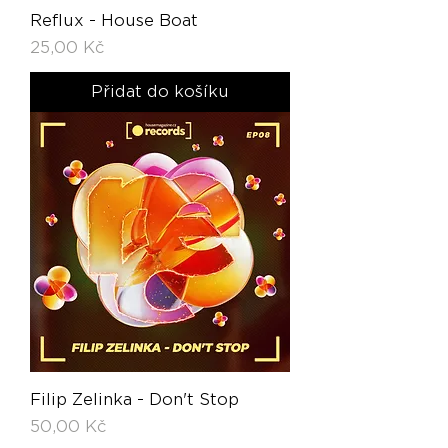
Reflux - House Boat
Cena
25,00 Kč
Přidat do košíku
Filip Zelinka - Don't Stop
Cena
50,00 Kč