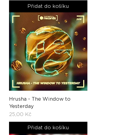
Přidat do košíku
Hrusha - The Window to
Yesterday
Cena
25,00 Kč
Přidat do košíku