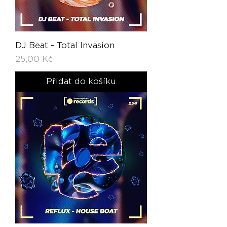
DJ Beat - Total Invasion
Cena
25,00 Kč
Přidat do košíku