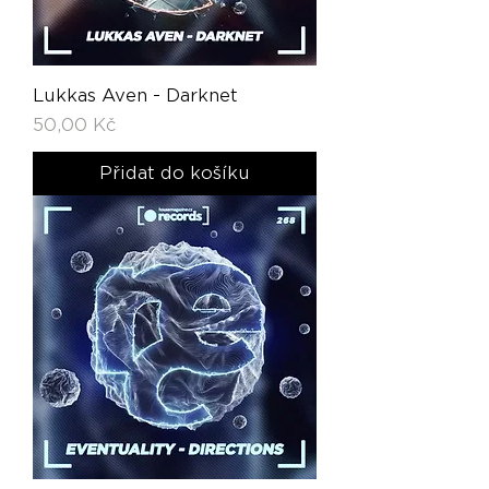
Lukkas Aven - Darknet
Cena
50,00 Kč
Přidat do košíku